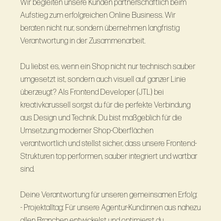
Wir begleiten unsere Kunden partnerschaftlich beim
Aufstieg zum erfolgreichen Online Business. Wir
beraten nicht nur, sondern übernehmen langfristig
Verantwortung in der Zusammenarbeit.
Du liebst es, wenn ein Shop nicht nur technisch sauber
umgesetzt ist, sondern auch visuell auf ganzer Linie
überzeugt? Als Frontend Developer (JTL) bei
kreativkarussell sorgst du für die perfekte Verbindung
aus Design und Technik. Du bist maßgeblich für die
Umsetzung moderner Shop-Oberflächen
verantwortlich und stellst sicher, dass unsere Frontend-
Strukturen top performen, sauber integriert und wartbar
sind.
Deine Verantwortung für unseren gemeinsamen Erfolg:
- Projektalltag: Für unsere Agentur-Kund:innen aus nahezu
allen Branchen entwickelst und optimierst du