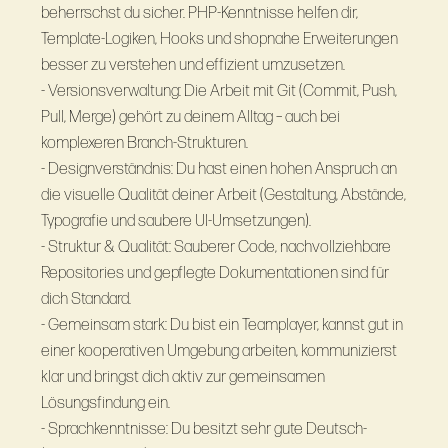
beherrschst du sicher. PHP-Kenntnisse helfen dir,
Template-Logiken, Hooks und shopnahe Erweiterungen
besser zu verstehen und effizient umzusetzen.
- Versionsverwaltung: Die Arbeit mit Git (Commit, Push,
Pull, Merge) gehört zu deinem Alltag – auch bei
komplexeren Branch-Strukturen.
- Designverständnis: Du hast einen hohen Anspruch an
die visuelle Qualität deiner Arbeit (Gestaltung, Abstände,
Typografie und saubere UI-Umsetzungen).
- Struktur & Qualität: Sauberer Code, nachvollziehbare
Repositories und gepflegte Dokumentationen sind für
dich Standard.
- Gemeinsam stark: Du bist ein Teamplayer, kannst gut in
einer kooperativen Umgebung arbeiten, kommunizierst
klar und bringst dich aktiv zur gemeinsamen
Lösungsfindung ein.
- Sprachkenntnisse: Du besitzt sehr gute Deutsch-