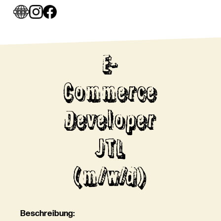
E-
Commerce
Developer
JTL
(m/w/d)
Beschreibung: