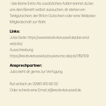
- das kleine Extra: Als zusätzliches Addon kannst du bei
uns dein Benefit selbst aussuchen, dir stehen ein
Tankgutschein, der Brilon Gutschein oder eine Wellpass-
Mitgliedschaft zur Wahl.
Links:
Jobs-Seite: https://www.kreativkarussell.de/das-sind-
wir/jobs/
Ausschreibung:
https://kreativkarussell.jobs.personio.de/job/1762109
Ansprechpartner:
Julia steht dir gerne zur Verfügung.
Ruf einfach an: 02961 910 80 02
Oder schreib eine Email: jr@kreativkarussell.de