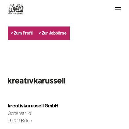
Skip
Menu
to
Close
main
Menu
content
< Zum Profil
< Zur Jobbörse
kreativkarussell GmbH
Gartenstr. 1a
59929 Brilon