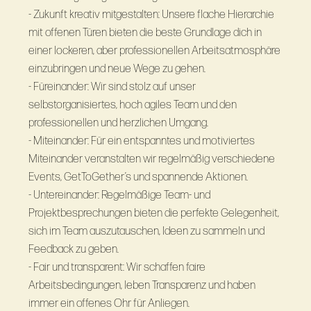
- Zukunft kreativ mitgestalten: Unsere flache Hierarchie
mit offenen Türen bieten die beste Grundlage dich in
einer lockeren, aber professionellen Arbeitsatmosphäre
einzubringen und neue Wege zu gehen.
- Füreinander: Wir sind stolz auf unser
selbstorganisiertes, hoch agiles Team und den
professionellen und herzlichen Umgang.
- Miteinander: Für ein entspanntes und motiviertes
Miteinander veranstalten wir regelmäßig verschiedene
Events, GetToGether’s und spannende Aktionen.
- Untereinander: Regelmäßige Team- und
Projektbesprechungen bieten die perfekte Gelegenheit,
sich im Team auszutauschen, Ideen zu sammeln und
Feedback zu geben.
- Fair und transparent: Wir schaffen faire
Arbeitsbedingungen, leben Transparenz und haben
immer ein offenes Ohr für Anliegen.