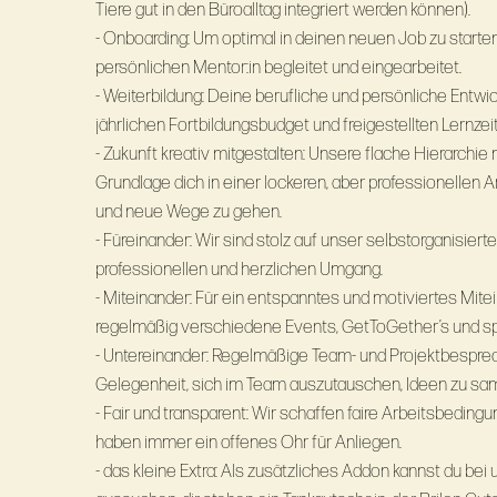
Tiere gut in den Büroalltag integriert werden können).
- Onboarding: Um optimal in deinen neuen Job zu starten
persönlichen Mentor:in begleitet und eingearbeitet.
- Weiterbildung: Deine berufliche und persönliche Entwi
jährlichen Fortbildungsbudget und freigestellten Lernzei
- Zukunft kreativ mitgestalten: Unsere flache Hierarchie
Grundlage dich in einer lockeren, aber professionellen
und neue Wege zu gehen.
- Füreinander: Wir sind stolz auf unser selbstorganisier
professionellen und herzlichen Umgang.
- Miteinander: Für ein entspanntes und motiviertes Mite
regelmäßig verschiedene Events, GetToGether’s und s
- Untereinander: Regelmäßige Team- und Projektbesprec
Gelegenheit, sich im Team auszutauschen, Ideen zu s
- Fair und transparent: Wir schaffen faire Arbeitsbeding
haben immer ein offenes Ohr für Anliegen.
- das kleine Extra: Als zusätzliches Addon kannst du bei 