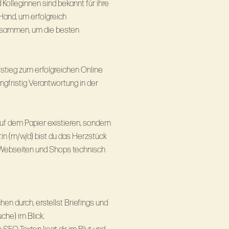
Kolleginnen sind bekannt für ihre
Hand, um erfolgreich
zusammen, um die besten
stieg zum erfolgreichen Online
ngfristig Verantwortung in der
uf dem Papier existieren, sondern
n (m/w/d) bist du das Herzstück
s Webseiten und Shops technisch
n durch, erstellst Briefings und
he) im Blick.