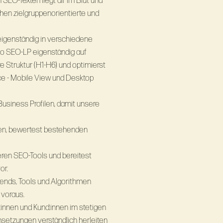
 SEO-Texten liegt dir im Blut und
chen zielgruppenorientierte und
 eigenständig in verschiedene
o SEO-LP eigenständig auf
e Struktur (H1-H6) und optimierst
nce - Mobile View und Desktop
usiness Profilen, damit unsere
gen, bewertest bestehenden
eren SEO-Tools und bereitest
or.
rends, Tools und Algorithmen
 voraus.
innen und Kund:innen im stetigen
etzungen verständlich herleiten