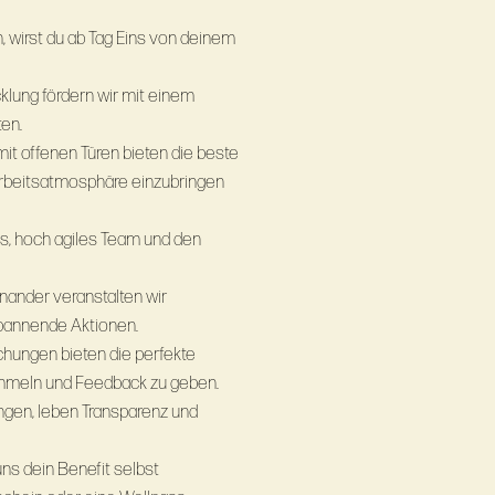
, wirst du ab Tag Eins von deinem
cklung fördern wir mit einem
ten.
 mit offenen Türen bieten die beste
 Arbeitsatmosphäre einzubringen
tes, hoch agiles Team und den
inander veranstalten wir
pannende Aktionen.
hungen bieten die perfekte
ammeln und Feedback zu geben.
ungen, leben Transparenz und
uns dein Benefit selbst