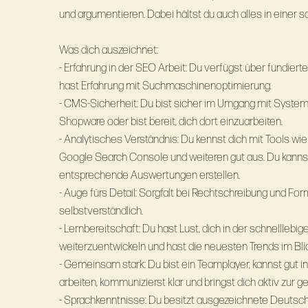
und argumentieren. Dabei hältst du auch alles in einer
Was dich auszeichnet:
- Erfahrung in der SEO Arbeit: Du verfügst über fundier
hast Erfahrung mit Suchmaschinenoptimierung.
- CMS-Sicherheit: Du bist sicher im Umgang mit Syste
Shopware oder bist bereit, dich dort einzuarbeiten.
- Analytisches Verständnis: Du kennst dich mit Tools wi
Google Search Console und weiteren gut aus. Du kann
entsprechende Auswertungen erstellen.
- Auge fürs Detail: Sorgfalt bei Rechtschreibung und Form
selbstverständlich.
- Lernbereitschaft: Du hast Lust, dich in der schnelllebi
weiterzuentwickeln und hast die neuesten Trends im Blic
- Gemeinsam stark: Du bist ein Teamplayer, kannst gut 
arbeiten, kommunizierst klar und bringst dich aktiv zu
- Sprachkenntnisse: Du besitzt ausgezeichnete Deutsch