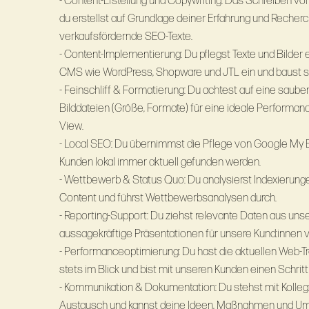
- Content-Erstellung und Copywriting: Das Schreiben von
du erstellst auf Grundlage deiner Erfahrung und Recher
verkaufsfördernde SEO-Texte.
- Content-Implementierung: Du pflegst Texte und Bilder
CMS wie WordPress, Shopware und JTL ein und baust s
- Feinschliff & Formatierung: Du achtest auf eine sauber
Bilddateien (Größe, Formate) für eine ideale Performa
View.
- Local SEO: Du übernimmst die Pflege von Google My B
Kunden lokal immer aktuell gefunden werden.
- Wettbewerb & Status Quo: Du analysierst Indexierun
Content und führst Wettbewerbsanalysen durch.
- Reporting-Support: Du ziehst relevante Daten aus uns
aussagekräftige Präsentationen für unsere Kund:innen v
- Performanceoptimierung: Du hast die aktuellen Web-T
stets im Blick und bist mit unseren Kunden einen Schritt
- Kommunikation & Dokumentation: Du stehst mit Kolleg:
Austausch und kannst deine Ideen, Maßnahmen und Ums