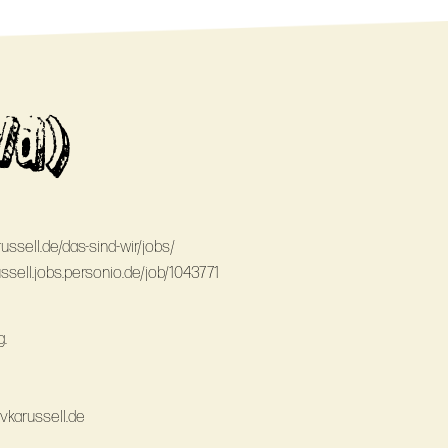
/d)
ussell.de/das-sind-wir/jobs/
ussell.jobs.personio.de/job/1043771
g.
ivkarussell.de