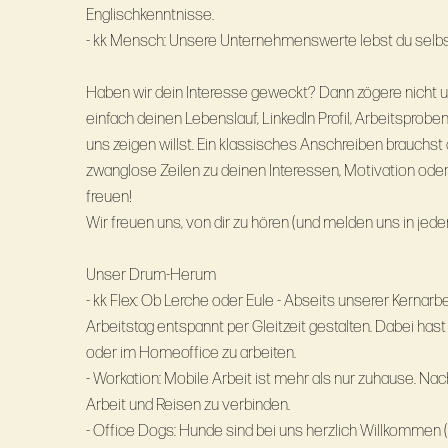
Englischkenntnisse.
- kk Mensch: Unsere Unternehmenswerte lebst du selbs
Haben wir dein Interesse geweckt? Dann zögere nicht un
einfach deinen Lebenslauf, LinkedIn Profil, Arbeitsprobe
uns zeigen willst. Ein klassisches Anschreiben brauchst d
zwanglose Zeilen zu deinen Interessen, Motivation oder
freuen!
Wir freuen uns, von dir zu hören (und melden uns in jede
Unser Drum-Herum
- kk Flex: Ob Lerche oder Eule - Abseits unserer Kernarb
Arbeitstag entspannt per Gleitzeit gestalten. Dabei has
oder im Homeoffice zu arbeiten.
- Workation: Mobile Arbeit ist mehr als nur zuhause. Na
Arbeit und Reisen zu verbinden.
- Office Dogs: Hunde sind bei uns herzlich Willkommen (