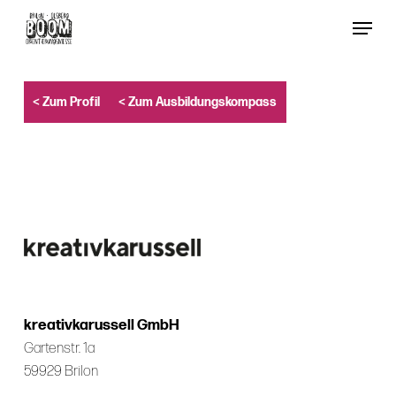
Skip
Menu
to
Close
main
Menu
content
< Zum Profil
< Zum Ausbildungskompass
kreativkarussell GmbH
Gartenstr. 1a
59929 Brilon