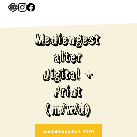
Mediengest
alter
Digital +
Print
(m/w/d)
Ausbildungstart: 2026