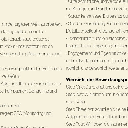
- Gute schriftliche und verbale 
mit Kollegen und Kunden auszutau
- Sprachkenntnisse: Du besitzt a
- Spaß an Gestaltung, Kommunikat
in der digitalen Welt zu arbeiten.
Details, arbeitest leidenschaftlich
 Marketingmaßnahmen für
- Teamfähigkeit und ein sicheres A
rojektergebnisse brauchst.
kooperativen Umgebung arbeiten
die Praxis umzusetzen und an
- Engagement und Eigeninitiative:
ch Verantwortung übernehmen und
optimal zu koordinieren. Du möc
fachlich und persönlich weiterent
nen Schwerpunkt in den Bereichen
vertiefen.
Wie sieht der Bewerbungsp
Ads; Erstellen und Gestalten von
Step One: Du reichst uns deine B
be-Kampagnen; Controlling und
Step Two: Wir lernen uns in einem
einer ViKo.
nahmen zur
Step Three: Wir schicken dir eine 
tegien; SEO-Monitoring und
Aufgabe deines Berufsfelds besc
Step Four: Wir laden dich zu ein