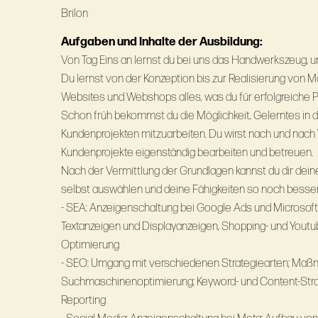
Brilon
Aufgaben und Inhalte der Ausbildung:
Von Tag Eins an lernst du bei uns das Handwerkszeug, um 
Du lernst von der Konzeption bis zur Realisierung von
Websites und Webshops alles, was du für erfolgreiche P
Schon früh bekommst du die Möglichkeit, Gelerntes in 
Kundenprojekten mitzuarbeiten. Du wirst nach und na
Kundenprojekte eigenständig bearbeiten und betreuen.
Nach der Vermittlung der Grundlagen kannst du dir dei
selbst auswählen und deine Fähigkeiten so noch besser 
- SEA: Anzeigenschaltung bei Google Ads und Microsoft 
Textanzeigen und Displayanzeigen, Shopping- und Youtu
Optimierung
- SEO: Umgang mit verschiedenen Strategiearten; Maß
Suchmaschinenoptimierung; Keyword- und Content-Stra
Reporting