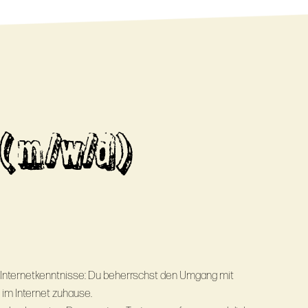
(m/w/d)
 Internetkenntnisse: Du beherrschst den Umgang mit
im Internet zuhause.