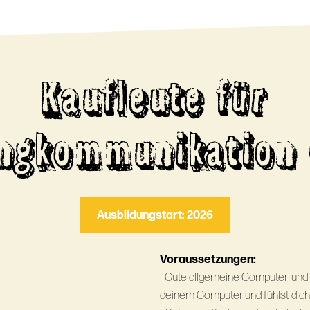
Kaufleute für
ingkommunikation 
Ausbildungstart: 2026
Voraussetzungen:
- Gute allgemeine Computer- und
deinem Computer und fühlst dich 