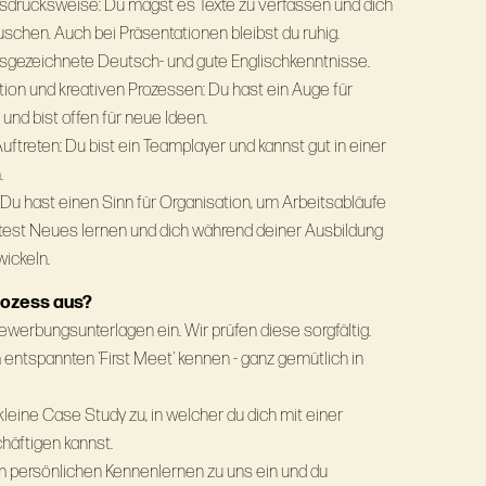
Ausdrucksweise: Du magst es Texte zu verfassen und dich
schen. Auch bei Präsentationen bleibst du ruhig.
usgezeichnete Deutsch- und gute Englischkenntnisse.
ion und kreativen Prozessen: Du hast ein Auge für
 und bist offen für neue Ideen.
uftreten: Du bist ein Teamplayer und kannst gut in einer
.
 Du hast einen Sinn für Organisation, um Arbeitsabläufe
htest Neues lernen und dich während deiner Ausbildung
wickeln.
rozess aus?
ewerbungsunterlagen ein. Wir prüfen diese sorgfältig.
 entspannten 'First Meet' kennen - ganz gemütlich in
kleine Case Study zu, in welcher du dich mit einer
häftigen kannst.
em persönlichen Kennenlernen zu uns ein und du