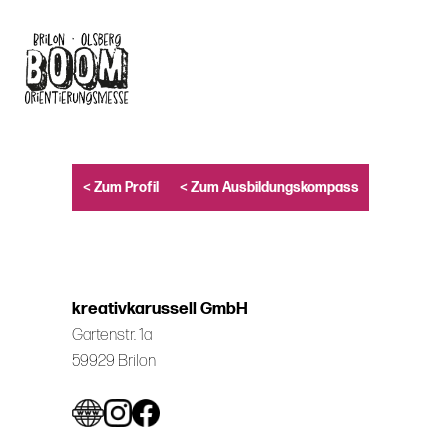
Skip
to
main
content
< Zum Profil
< Zum Ausbildungskompass
kreativkarussell GmbH
Gartenstr. 1a
59929 Brilon