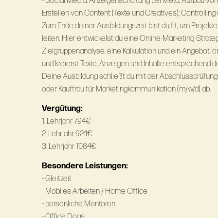
- Social Media: Anzeigenschaltung bei Meta; Aufbau von
Erstellen von Content (Texte und Creatives); Controlli
Zum Ende deiner Ausbildungszeit bist du fit, um Projek
leiten. Hier entwickelst du eine Online-Marketing-Strateg
Zielgruppenanalyse, eine Kalkulation und ein Angebot, o
und kreierst Texte, Anzeigen und Inhalte entsprechend 
Deine Ausbildung schließt du mit der Abschlussprüfung 
oder Kauffrau für Marketingkommunikation (m/w/d) ab.
Vergütung:
1. Lehrjahr 794€
2. Lehrjahr 924€
3. Lehrjahr 1084€
Besondere Leistungen:
- Gleitzeit
- Mobiles Arbeiten / Home Office
- persönliche Mentoren
- Office Dogs