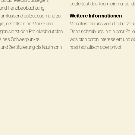
 Social Media Strategien;
begleitest das Team einmal bei d
ng und Trendbeobachtung
te umfassend aufzubauen und zu
Weitere Informationen
ie, erstellst eine Markt- und
Möchtest du uns von dir überze
rganisierst den Projektablaufplan
Dann schreib uns in ein paar Zei
deines Schwerpunkts.
was dich daran interessiert und 
und Zertifizierung als Kaufmann
hast (schulisch oder privat).