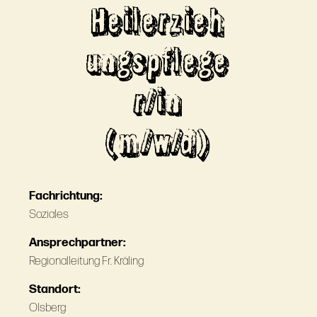
Heilerzieh
ungspflege
r/in
(m/w/d)
Fachrichtung:
Soziales
Ansprechpartner:
Regionalleitung Fr. Kräling
Standort:
Olsberg