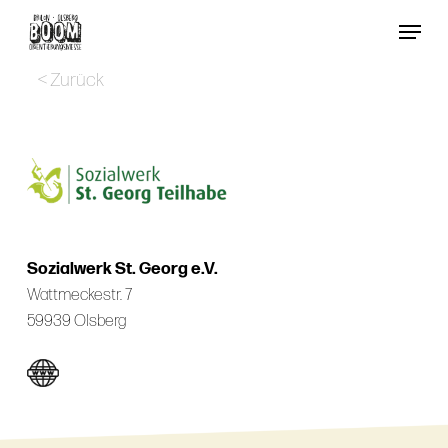
Skip
Menu
to
Close
main
< Zurück
Menu
content
Sozialwerk St. Georg e.V.
Wattmeckestr. 7
59939 Olsberg