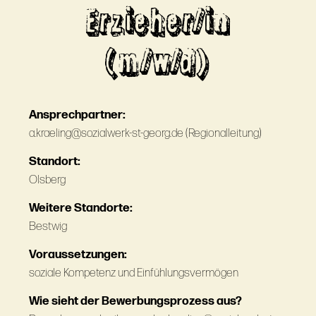
Erzieher/in
(m/w/d)
Ansprechpartner:
a.kraeling@sozialwerk-st-georg.de (Regionalleitung)
Standort:
Olsberg
Weitere Standorte:
Bestwig
Voraussetzungen:
soziale Kompetenz und Einfühlungsvermögen
Wie sieht der Bewerbungsprozess aus?