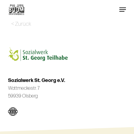
Skip
Menu
to
Close
main
< Zurück
Menu
content
Sozialwerk St. Georg e.V.
Wattmeckestr. 7
59939 Olsberg