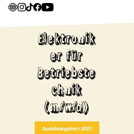
Elektronik
er für
Betriebste
chnik
(m/w/d)
Ausbildungstart: 2027