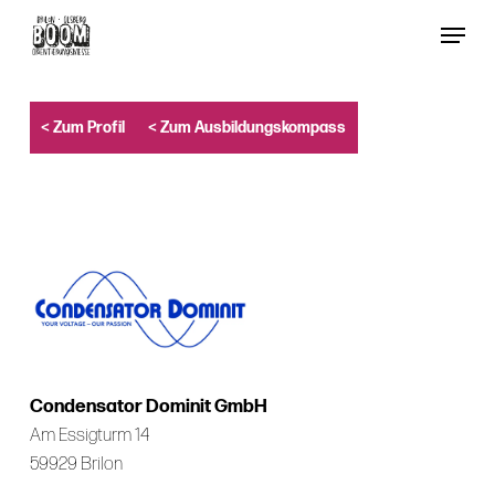
Skip
Menu
to
Close
main
Menu
content
< Zum Profil
< Zum Ausbildungskompass
Condensator Dominit GmbH
Am Essigturm 14
59929 Brilon