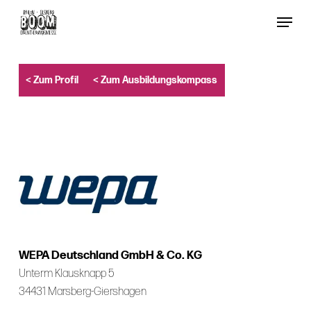
Skip
Menu
to
Close
main
Menu
content
< Zum Profil
< Zum Ausbildungskompass
WEPA Deutschland GmbH & Co. KG
Unterm Klausknapp 5
34431 Marsberg-Giershagen