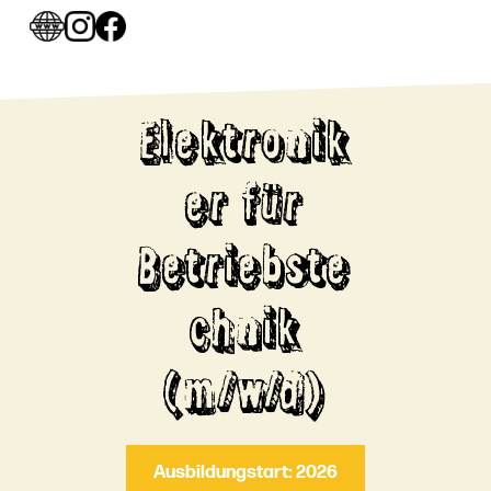
Elektronik
er für
Betriebste
chnik
(m/w/d)
Ausbildungstart: 2026