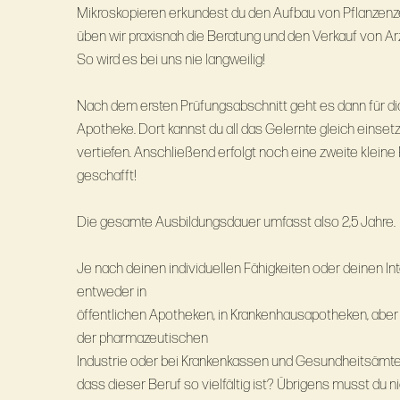
Mikroskopieren erkundest du den Aufbau von Pflanzenze
üben wir praxisnah die Beratung und den Verkauf von Arz
So wird es bei uns nie langweilig!
Nach dem ersten Prüfungsabschnitt geht es dann für di
Apotheke. Dort kannst du all das Gelernte gleich einsetzen und dein Wissen noch
vertiefen. Anschließend erfolgt noch eine zweite kleine Prüfung und dann ist es
geschafft!
Die gesamte Ausbildungsdauer umfasst also 2,5 Jahre.
Je nach deinen individuellen Fähigkeiten oder deinen In
entweder in
öffentlichen Apotheken, in Krankenhausapotheken, aber
der pharmazeutischen
Industrie oder bei Krankenkassen und Gesundheitsämtern arbeiten. Hätt
dass dieser Beruf so vielfältig ist? Übrigens musst du n