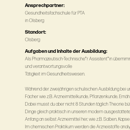
Ansprechpartner:
Gesundheitsfachschule für PTA
in Olsberg
Standort:
Olsberg
Aufgaben und Inhalte der Ausbildung:
Als Pharmazeutisch-Technische*r Assistent*in überni
und verantwortungsvolle
Tätigkeit im Gesundheitswesen.
Während der zweijährigen schulischen Ausbildung bei un
Fächer wie z.B. Arzneimittelkunde, Pflanzenkunde, Ernä
Dabei musst du aber nicht 8 Stunden täglich Theorie büf
Dinge gleich praktisch in unseren modern ausgestattete
Anfang an selbst Arzneimittel her, wie z.B. Salben, Kaps
Im chemischen Praktikum werden die Arzneistoffe analy