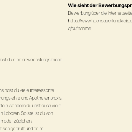
Wie sieht der Bewerbungsp
Bewerbung über die Internetseite
https://www.hochsauerlandkreis.
a/aufnahme
mmst du eine abwechslungsreiche
s hast du viele interessante
hrungslehre und Apothekenpraxis.
feln, sondern du übst auch viele
n Laboren. So stellst du von
eln oder Zäpfchen.
tisch geprüft und beim