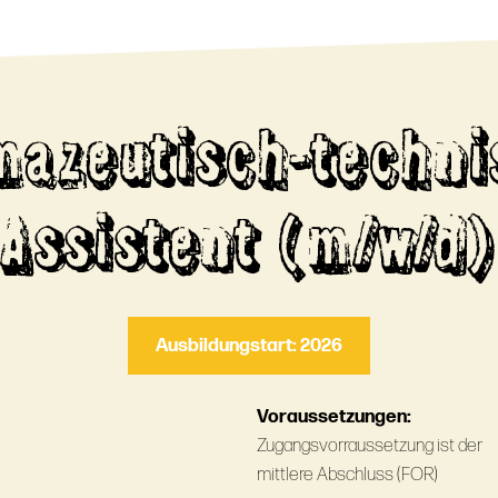
mazeutisch-techni
Assistent (m/w/d)
Ausbildungstart: 2026
Voraussetzungen:
Zugangsvorraussetzung ist der
mittlere Abschluss (FOR)