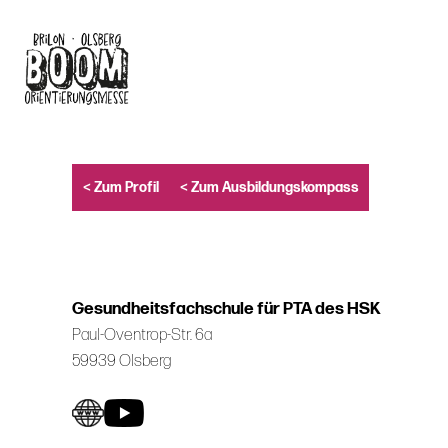
Skip
to
main
content
< Zum Profil
< Zum Ausbildungskompass
Gesundheitsfachschule für PTA des HSK
Paul-Oventrop-Str. 6a
59939 Olsberg