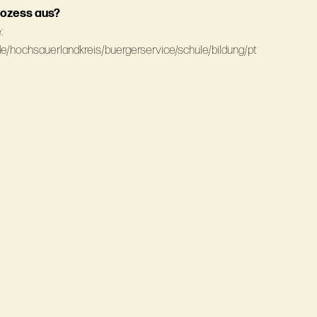
rozess aus?
:
de/hochsauerlandkreis/buergerservice/schule/bildung/pt