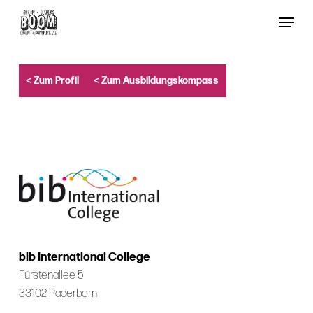
Skip
Menu
to
Close
main
Menu
content
< Zum Profil
< Zum Ausbildungskompass
bib International College
Fürstenallee 5
33102 Paderborn