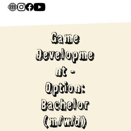
Game
Developme
nt -
Option:
Bachelor
(m/w/d)