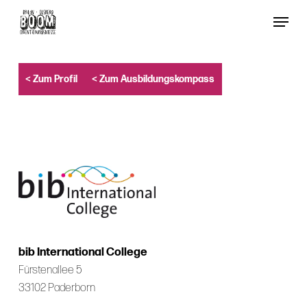
Skip
Menu
to
Close
main
Menu
content
< Zum Profil
< Zum Ausbildungskompass
bib International College
Fürstenallee 5
33102 Paderborn