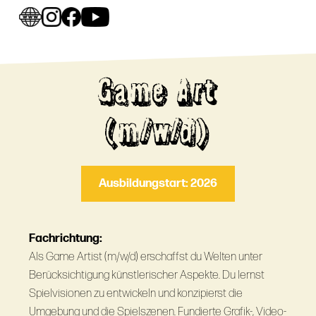
Game Art
(m/w/d)
Ausbildungstart: 2026
Fachrichtung:
Als Game Artist (m/w/d) erschaffst du Welten unter
Berücksichtigung künstlerischer Aspekte. Du lernst
Spielvisionen zu entwickeln und konzipierst die
Umgebung und die Spielszenen. Fundierte Grafik-, Video-