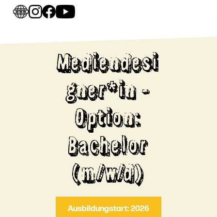
Mediendesi
gner*in -
Option:
Bachelor
(m/w/d)
Ausbildungstart: 2026