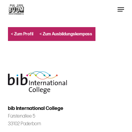
Skip
Menu
to
Close
main
Menu
content
< Zum Profil
< Zum Ausbildungskompass
bib International College
Fürstenallee 5
33102 Paderborn