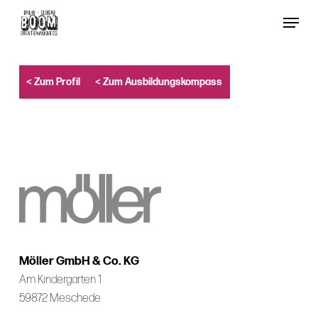
Skip
Menu
to
Close
main
Menu
content
< Zum Profil
< Zum Ausbildungskompass
Möller GmbH & Co. KG
Am Kindergarten 1
59872 Meschede