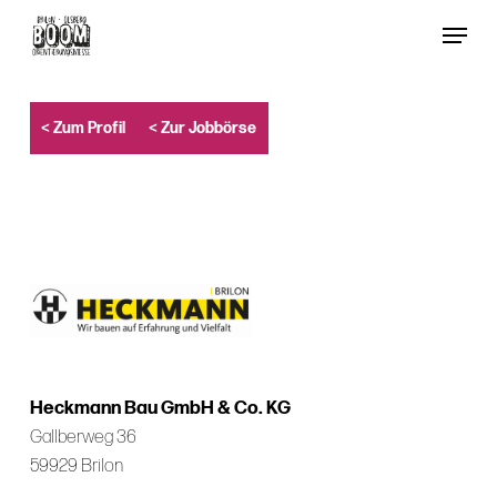
Skip
Menu
to
Close
main
Menu
content
< Zum Profil
< Zur Jobbörse
Heckmann Bau GmbH & Co. KG
Gallberweg 36
59929 Brilon