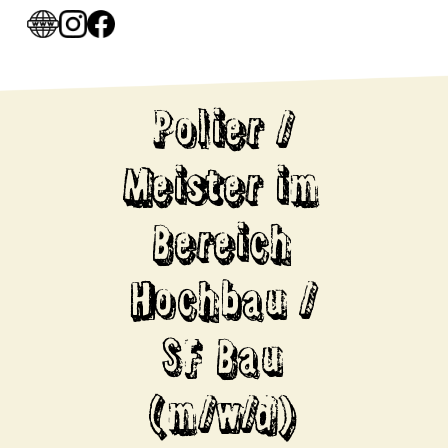
Polier /
Meister im
Bereich
Hochbau /
SF Bau
(m/w/d)