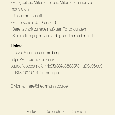
- Fähigkeit die Mitarbeiter und Mitarbeiterinnen zu
motivieren
- Reisebereitschaft
- Führerschein der Klasse B
- Bereitschaft zu regelmäßigen Fortbildungen
- Sie sind engagiert, zielstrebig und teamorientiert
Links:
Link zur Stellenausschreibung:
https://karriere.heckmann-
bau.de/jobposting/a144b95f587a888357541a99d06ce9
4fd3f826070?ref=homepage
E-Mail: karriere@heckmann-bau.de
Kontakt
Datenschutz
Impressum