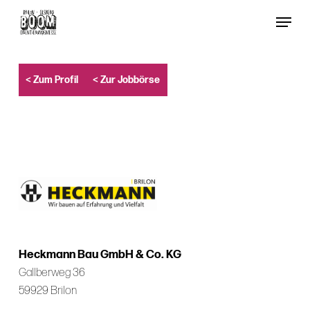
Skip
Menu
to
Close
main
Menu
content
< Zum Profil
< Zur Jobbörse
Heckmann Bau GmbH & Co. KG
Gallberweg 36
59929 Brilon