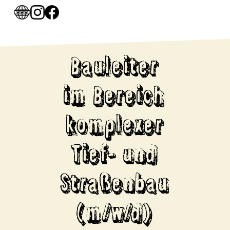
Bauleiter
im Bereich
komplexer
Tief- und
Straßenbau
(m/w/d)