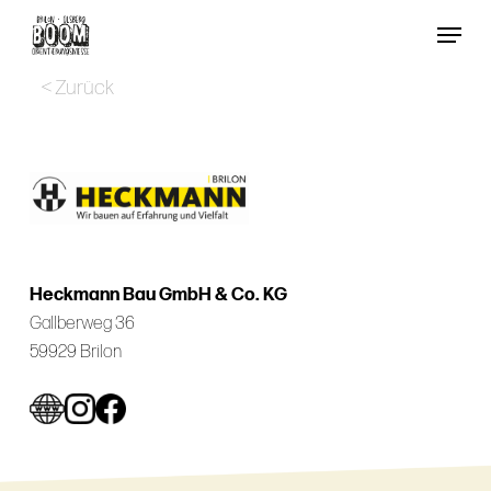
Skip
Menu
to
Close
main
< Zurück
Menu
content
Heckmann Bau GmbH & Co. KG
Gallberweg 36
59929 Brilon