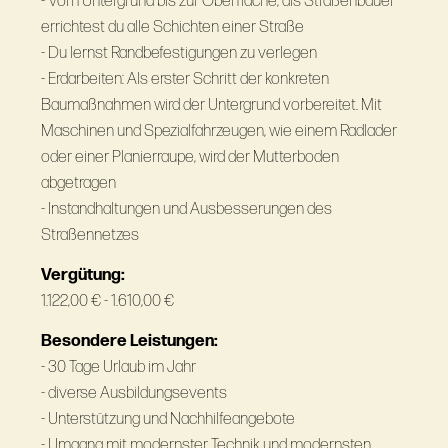
- Vom Untergrund bis zur Oberfläche, als Straßenbauer
errichtest du alle Schichten einer Straße
- Du lernst Randbefestigungen zu verlegen
- Erdarbeiten: Als erster Schritt der konkreten
Baumaßnahmen wird der Untergrund vorbereitet. Mit
Maschinen und Spezialfahrzeugen, wie einem Radlader
oder einer Planierraupe, wird der Mutterboden
abgetragen
- Instandhaltungen und Ausbesserungen des
Straßennetzes
Vergütung:
1.122,00 € - 1.610,00 €
Besondere Leistungen:
- 30 Tage Urlaub im Jahr
- diverse Ausbildungsevents
- Unterstützung und Nachhilfeangebote
- Umgang mit modernster Technik und modernsten