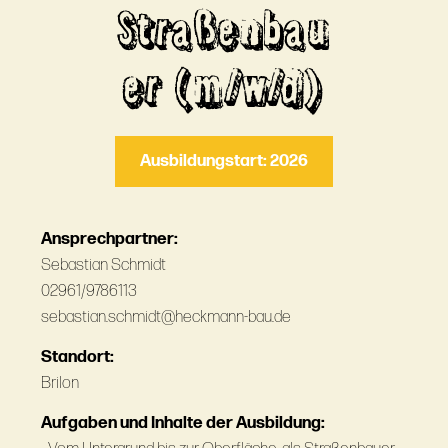
Straßenbau
er (m/w/d)
Ausbildungstart: 2026
Ansprechpartner:
Sebastian Schmidt
02961/9786113
sebastian.schmidt@heckmann-bau.de
Standort:
Brilon
Aufgaben und Inhalte der Ausbildung: