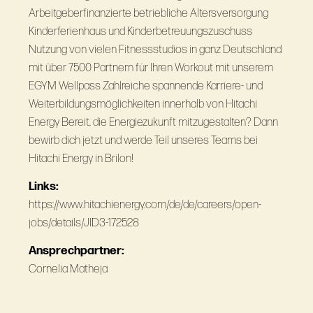
Arbeitgeberfinanzierte betriebliche Altersversorgung
Kinderferienhaus und Kinderbetreuungszuschuss
Nutzung von vielen Fitnessstudios in ganz Deutschland
mit über 7500 Partnern für Ihren Workout mit unserem
EGYM Wellpass Zahlreiche spannende Karriere- und
Weiterbildungsmöglichkeiten innerhalb von Hitachi
Energy Bereit, die Energiezukunft mitzugestalten? Dann
bewirb dich jetzt und werde Teil unseres Teams bei
Hitachi Energy in Brilon!
Links:
https://www.hitachienergy.com/de/de/careers/open-
jobs/details/JID3-172528
Ansprechpartner:
Cornelia Matheja