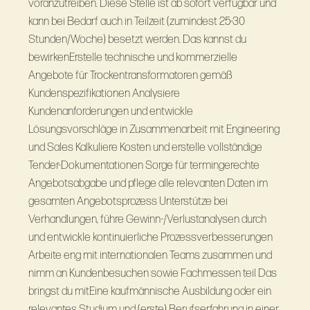
voranzutreiben. Diese Stelle ist ab sofort verfügbar und
kann bei Bedarf auch in Teilzeit (zumindest 25-30
Stunden/Woche) besetzt werden. Das kannst du
bewirkenErstelle technische und kommerzielle
Angebote für Trockentransformatoren gemäß
Kundenspezifikationen Analysiere
Kundenanforderungen und entwickle
Lösungsvorschläge in Zusammenarbeit mit Engineering
und Sales Kalkuliere Kosten und erstelle vollständige
Tender-Dokumentationen Sorge für termingerechte
Angebotsabgabe und pflege alle relevanten Daten im
gesamten Angebotsprozess Unterstütze bei
Verhandlungen, führe Gewinn-/Verlustanalysen durch
und entwickle kontinuierliche Prozessverbesserungen
Arbeite eng mit internationalen Teams zusammen und
nimm an Kundenbesuchen sowie Fachmessen teil Das
bringst du mitEine kaufmännische Ausbildung oder ein
relevantes Studium und (erste) Berufserfahrung in einer