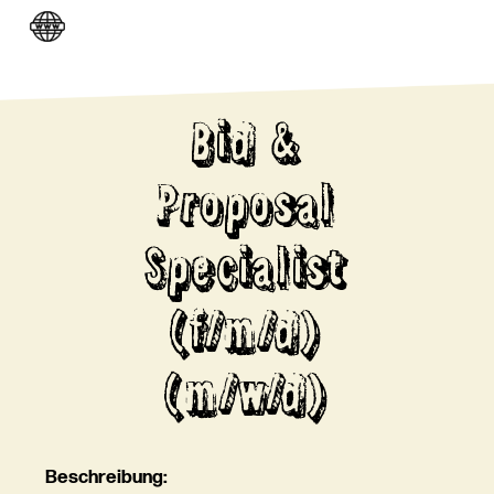
Bid &
Proposal
Specialist
(f/m/d)
(m/w/d)
Beschreibung: