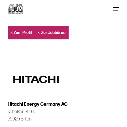
Skip
Menu
to
Close
main
Menu
content
< Zum Profil
< Zur Jobbörse
Hitachi Energy Germany AG
Keffelker Str. 66
59929 Brilon