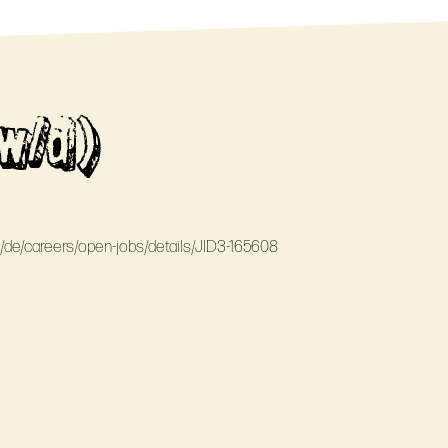
w/d)
e/de/careers/open-jobs/details/JID3-165608