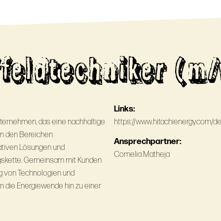
ffeldtechniker (m/
Links:
nternehmen, das eine nachhaltige
https://www.hitachienergy.com/d
 in den Bereichen
Ansprechpartner:
vativen Lösungen und
Cornelia Matheja
gskette. Gemeinsam mit Kunden
ung von Technologien und
um die Energiewende hin zu einer