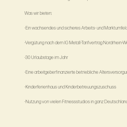
Was wir bieten:
-Ein wachsendes und sicheres Arbeits- und Marktumfel
-Vergütung nach dem IG Metall-Tarifvertrag Nordrhein-
-30 Urlaubstage im Jahr
-Eine arbeitgeberfinanzierte betriebliche Altersversorg
-Kinderferienhaus und Kinderbetreuungszuschuss
-Nutzung von vielen Fitnessstudios in ganz Deutschlan