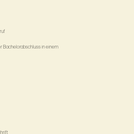
ruf
er Bachelorabschluss in einem
hrift