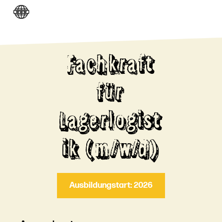
Fachkraft
für
Lagerlogist
ik (m/w/d)
Ausbildungstart: 2026