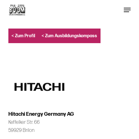
Skip
Menu
to
Close
main
Menu
content
< Zum Profil
< Zum Ausbildungskompass
Hitachi Energy Germany AG
Keffelker Str. 66
59929 Brilon