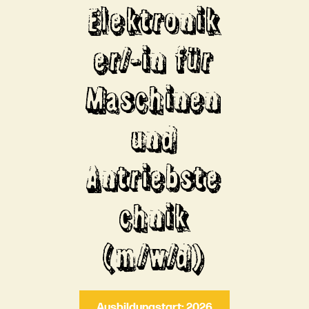
Elektronik
er/-in für
Maschinen
und
Antriebste
chnik
(m/w/d)
Ausbildungstart: 2026