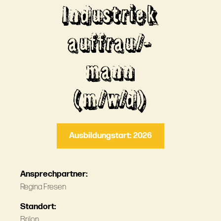
Industriek
auffrau/-
mann
(m/w/d)
Ausbildungstart: 2026
Ansprechpartner:
Regina Fresen
Standort:
Brilon