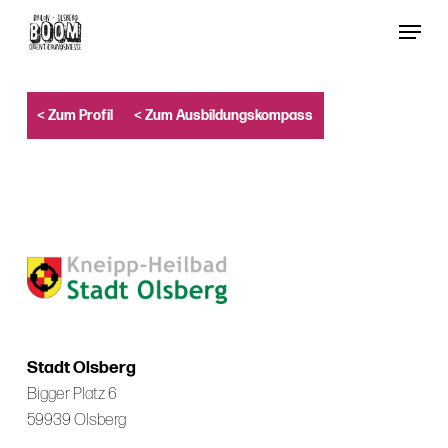
Skip
Menu
to
Close
main
Menu
content
< Zum Profil
< Zum Ausbildungskompass
Stadt Olsberg
Bigger Platz 6
59939 Olsberg