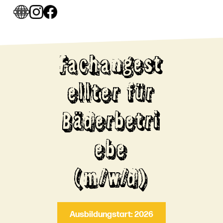
Fachangest
ellter für
Bäderbetri
ebe
(m/w/d)
Ausbildungstart: 2026