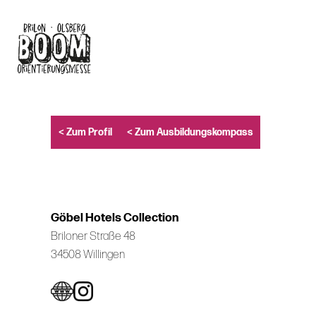
Skip
to
main
content
< Zum Profil
< Zum Ausbildungskompass
Göbel Hotels Collection
Briloner Straße 48
34508 Willingen