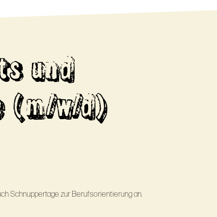
ts und
e (m/w/d)
uch Schnuppertage zur Berufsorientierung an.