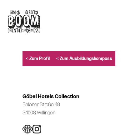
Skip
to
main
content
< Zum Profil
< Zum Ausbildungskompass
Göbel Hotels Collection
Briloner Straße 48
34508 Willingen