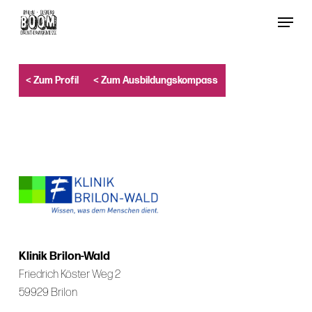
Skip
Menu
to
Close
main
Menu
content
< Zum Profil
< Zum Ausbildungskompass
Klinik Brilon-Wald
Friedrich Köster Weg 2
59929 Brilon