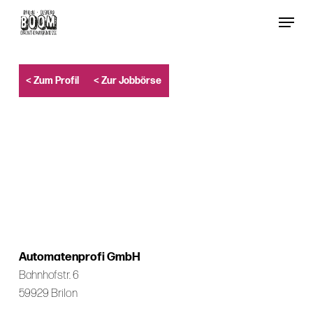
Skip
Menu
to
Close
main
Menu
content
< Zum Profil
< Zur Jobbörse
Automatenprofi GmbH
Bahnhofstr. 6
59929 Brilon