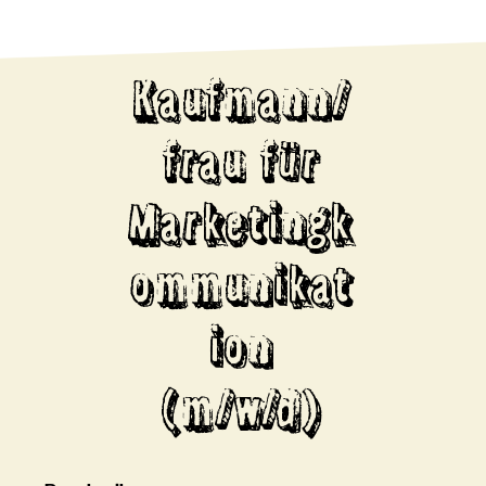
Kaufmann/
frau für
Marketingk
ommunikat
ion
(m/w/d)