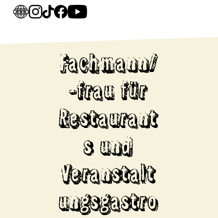
Fachmann/
-frau für
Restaurant
s und
Veranstalt
ungsgastro