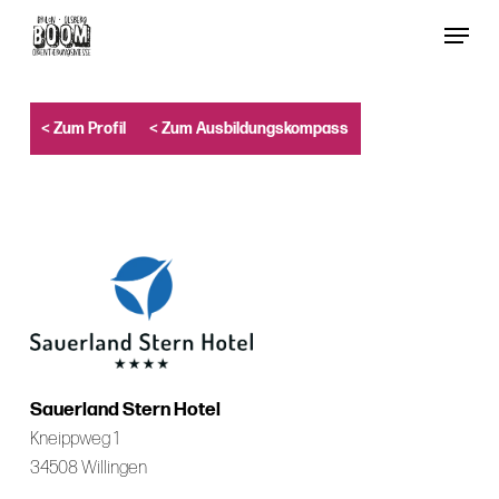
Skip
Menu
to
Close
main
Menu
content
< Zum Profil
< Zum Ausbildungskompass
Sauerland Stern Hotel
Kneippweg 1
34508 Willingen