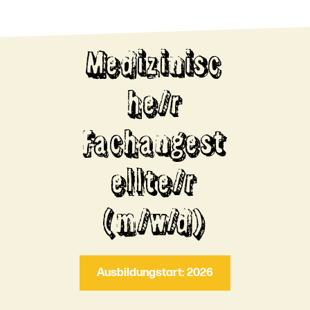
Medizinisc
he/r
Fachangest
ellte/r
(m/w/d)
Ausbildungstart: 2026