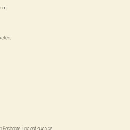
kum)
ieten:
 Fachabteilung ggf. auch bei