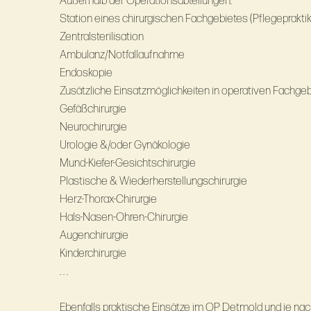
Außerhalb der Operationsabteilungen:
Station eines chirurgischen Fachgebietes (Pflegeprakti
Zentralsterilisation
Ambulanz/Notfallaufnahme
Endoskopie
Zusätzliche Einsatzmöglichkeiten in operativen Fachgeb
Gefäßchirurgie
Neurochirurgie
Urologie &/oder Gynäkologie
Mund-Kiefer-Gesichtschirurgie
Plastische & Wiederherstellungschirurgie
Herz-Thorax-Chirurgie
Hals-Nasen-Ohren-Chirurgie
Augenchirurgie
Kinderchirurgie
. . .
Ebenfalls praktische Einsätze im OP Detmold und je nach