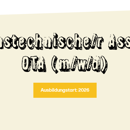
nstechnische/r Ass
OTA (m/w/d)
Ausbildungstart: 2026