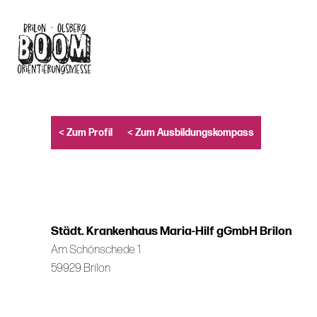
Skip
to
main
content
< Zum Profil
< Zum Ausbildungskompass
Städt. Krankenhaus Maria-Hilf gGmbH Brilon
Am Schönschede 1
59929 Brilon