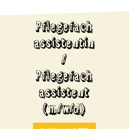
Pflegefach
assistentin
/
Pflegefach
assistent
(m/w/d)