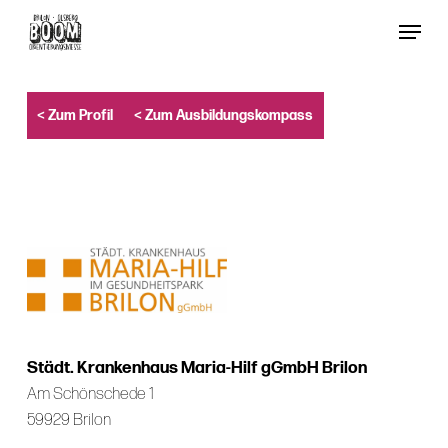
Skip
Menu
to
Close
main
Menu
content
< Zum Profil
< Zum Ausbildungskompass
Städt. Krankenhaus Maria-Hilf gGmbH Brilon
Am Schönschede 1
59929 Brilon