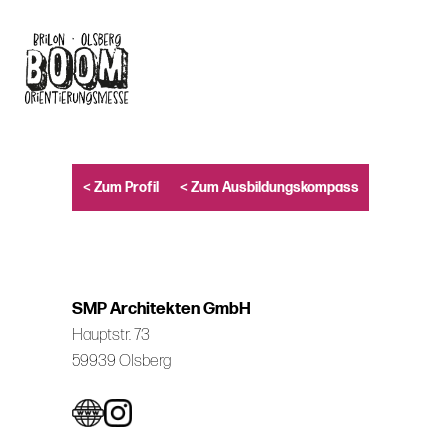
Skip
to
main
content
< Zum Profil
< Zum Ausbildungskompass
SMP Architekten GmbH
Hauptstr. 73
59939 Olsberg