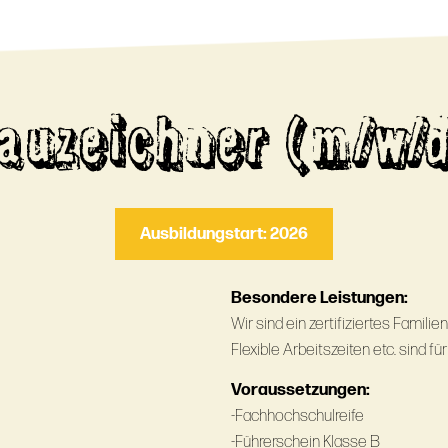
auzeichner (m/w/
Ausbildungstart: 2026
Besondere Leistungen:
Wir sind ein zertifiziertes Famil
Flexible Arbeitszeiten etc. sind fü
Voraussetzungen:
-Fachhochschulreife
-Führerschein Klasse B