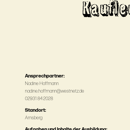
Kaufl
Ansprechpartner:
Nadine Hoffmann
nadine.hoffmann@westnetz.de
02931 84 2028
Standort:
Arnsberg
Aufgaben und Inhalte der Ausbildung: