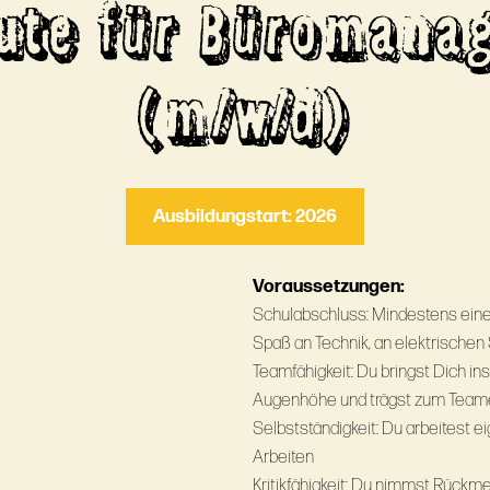
eute für Büromana
(m/w/d)
Ausbildungstart: 2026
Voraussetzungen:
Schulabschluss: Mindestens eine 
Spaß an Technik, an elektrische
Teamfähigkeit: Du bringst Dich i
Augenhöhe und trägst zum Teame
Selbstständigkeit: Du arbeitest e
Arbeiten
Kritikfähigkeit: Du nimmst Rückm