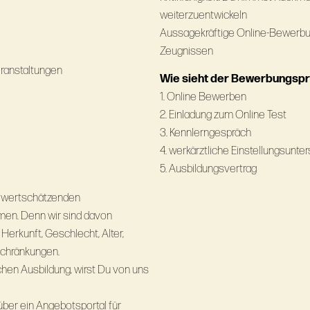
weiterzuentwickeln
Aussagekräftige Online-Bewerbung
Zeugnissen
eranstaltungen
Wie sieht der Bewerbungsp
1. Online Bewerben
2. Einladung zum Online Test
3. Kennlerngespräch
4. werkärztliche Einstellungsunt
5. Ausbildungsvertrag
d wertschätzenden
men. Denn wir sind davon
Herkunft, Geschlecht, Alter,
nschränkungen.
chen Ausbildung, wirst Du von uns
 über ein Angebotsportal für