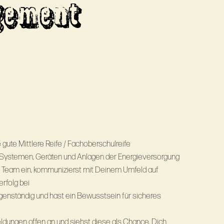
gement
gute Mittlere Reife / Fachoberschulreife
n Systemen, Geräten und Anlagen der Energieversorgung
ns Team ein, kommunizierst mit Deinem Umfeld auf
rfolg bei
igenständig und hast ein Bewusstsein für sicheres
eldungen offen an und siehst diese als Chance, Dich