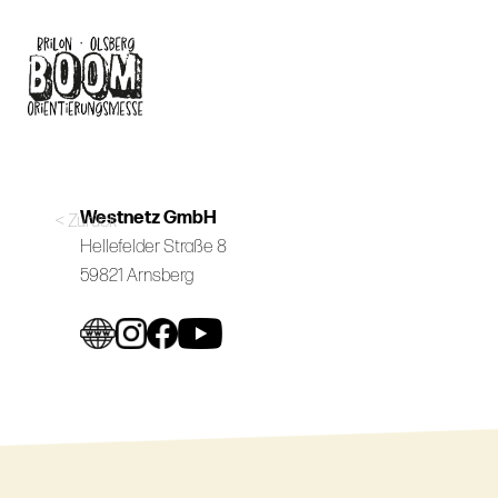
Skip
to
main
content
Westnetz GmbH
< Zurück
Hellefelder Straße 8
59821 Arnsberg