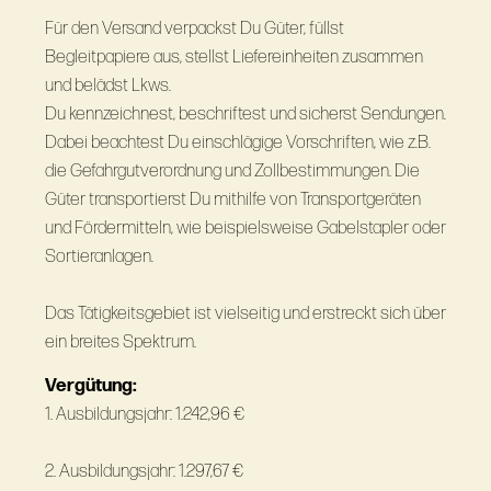
Für den Versand verpackst Du Güter, füllst
Begleitpapiere aus, stellst Liefereinheiten zusammen
und belädst Lkws.
Du kennzeichnest, beschriftest und sicherst Sendungen.
Dabei beachtest Du einschlägige Vorschriften, wie z.B.
die Gefahrgutverordnung und Zollbestimmungen. Die
Güter transportierst Du mithilfe von Transportgeräten
und Fördermitteln, wie beispielsweise Gabelstapler oder
Sortieranlagen.
Das Tätigkeitsgebiet ist vielseitig und erstreckt sich über
ein breites Spektrum.
Vergütung:
1. Ausbildungsjahr: 1.242,96 €
2. Ausbildungsjahr: 1.297,67 €