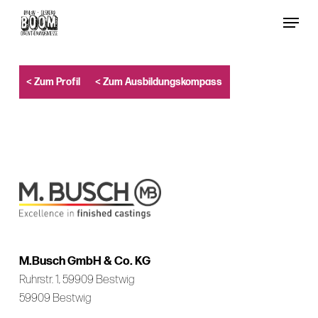
Skip
Menu
to
Close
main
Menu
content
< Zum Profil
< Zum Ausbildungskompass
M.Busch GmbH & Co. KG
Ruhrstr. 1, 59909 Bestwig
59909 Bestwig