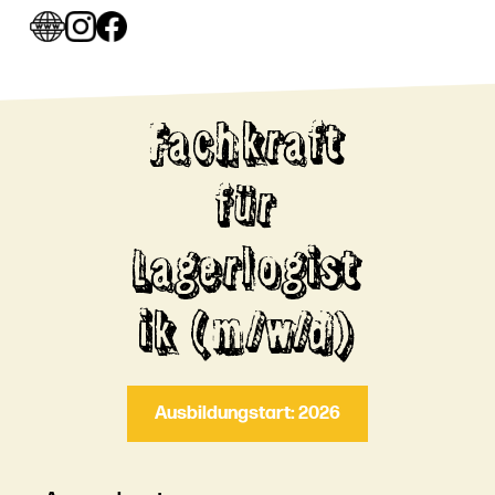
Fachkraft
für
Lagerlogist
ik (m/w/d)
Ausbildungstart: 2026