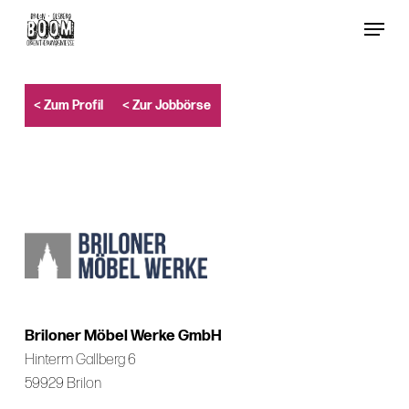
Skip
Menu
to
Close
main
Menu
content
< Zum Profil
< Zur Jobbörse
Briloner Möbel Werke GmbH
Hinterm Gallberg 6
59929 Brilon