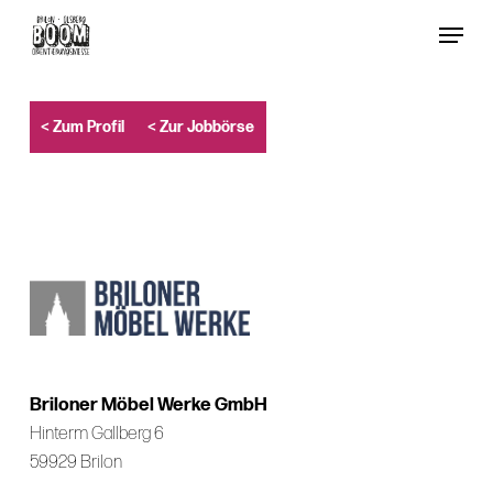
Skip
Menu
to
Close
main
Menu
content
< Zum Profil
< Zur Jobbörse
Briloner Möbel Werke GmbH
Hinterm Gallberg 6
59929 Brilon