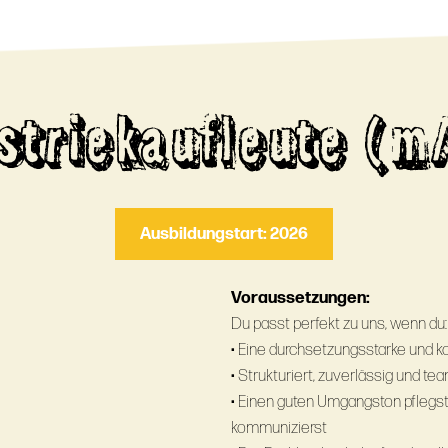
striekaufleute (m
Ausbildungstart: 2026
Voraussetzungen:
Du passt perfekt zu uns, wenn du:
• Eine durchsetzungsstarke und k
• Strukturiert, zuverlässig und tea
• Einen guten Umgangston pflegst
kommunizierst