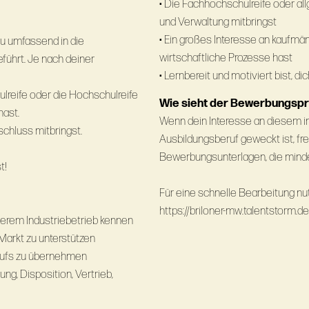
• Die Fachhochschulreife oder a
und Verwaltung mitbringst
• Ein großes Interesse an kaufmän
du umfassend in die
wirtschaftliche Prozesse hast
führt. Je nach deiner
• Lernbereit und motiviert bist, 
ulreife oder die Hochschulreife
Wie sieht der Bewerbungsp
hast.
Wenn dein Interesse an diesem 
schluss mitbringst.
Ausbildungsberuf geweckt ist, fr
Bewerbungsunterlagen, die mindes
t!
Für eine schnelle Bearbeitung n
https://briloner-mw.talentstorm.de
erem Industriebetrieb kennen
 Markt zu unterstützen
laufs zu übernehmen
g, Disposition, Vertrieb,