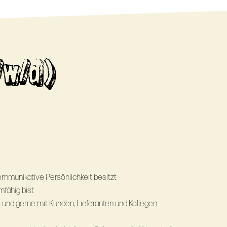
/w/d)
ommunikative Persönlichkeit besitzt
mfähig bist
 und gerne mit Kunden, Lieferanten und Kollegen