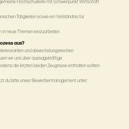
llgemeine Hochschulreife mit Schwerpunkt Wirtschaft
nischen Tätigkeiten sowie ein Verständnis für
dich in neue Themen einzuarbeiten
rozess aus?
interessanten und abwechslungsreichen
euen wir uns über aussagekräftige
tens die letzten beiden Zeugnisse enthalten sollten.
utzt du bitte unser Bewerbermanagement unter:
.