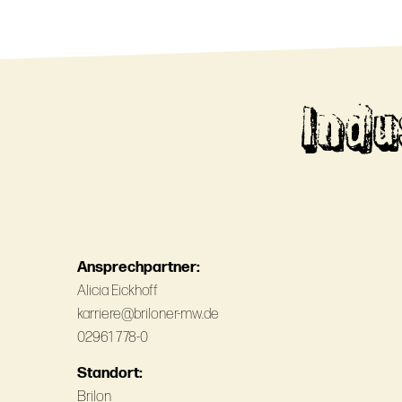
Indu
Ansprechpartner:
Alicia Eickhoff
karriere@briloner-mw.de
02961 778-0
Standort:
Brilon