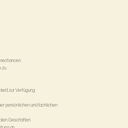
ahmechancen
e zu
icket) zur Verfügung
er persönlichen und fachlichen
kalen Geschäften
üfung an