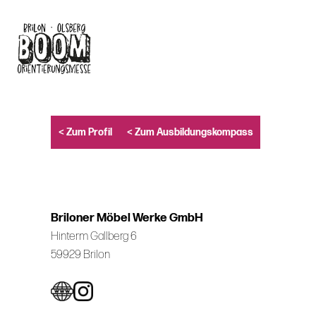
Skip
to
main
content
< Zum Profil
< Zum Ausbildungskompass
Briloner Möbel Werke GmbH
Hinterm Gallberg 6
59929 Brilon