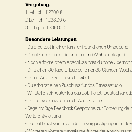
Vergütung:
1. Lehrjahr: 1.127,00 €
2. Lehrjahr: 1.233,00 €
3. Lehrjahr: 1.339,00 €
Besondere Leistungen:
• Du arbeitest in einer familienfreundlichen Umgebung
• Zusätzlich erhältst du Urlaubs- und Weihnachtsgeld
• Nach erfolgreichem Abschluss hast du hohe Übern
• Dir stehen 30 Tage Urlaub bei einer 38-Stunden-Woch
• Deine Arbeitszeiten sind flexibel
• Du erhältst einen Zuschuss für das Fitnessstudio
• Wir stellen dir kostenlos das Job-Ticket (Deutschlandt
• Dich erwarten spannende Azubi-Events
• Regelmäßige Feedback-Gespräche, zur Förderung dein
Weiterentwicklung
• Du profitierst von besonderen Vergünstigungen bei lo
• Wir bieten Vorbereitungskurse für die die Abschlusspr