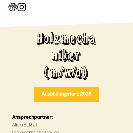
Holzmecha
niker
(m/w/d)
Ausbildungstart: 2026
Ansprechpartner:
Alicia Eickhoff
karriere@briloner-mw.de