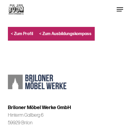
Skip
Menu
to
Close
main
Menu
content
< Zum Profil
< Zum Ausbildungskompass
Briloner Möbel Werke GmbH
Hinterm Gallberg 6
59929 Brilon