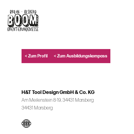
Skip
to
main
content
< Zum Profil
< Zum Ausbildungskompass
H&T Tool Design GmbH & Co. KG
Am Meilenstein 8-19, 34431 Marsberg
34431 Marsberg