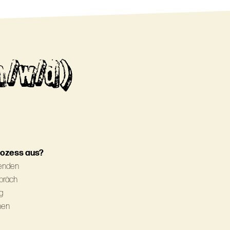
m/w/d)
rozess aus?
senden
spräch
g
nen