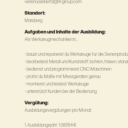
verena.siebertz@ht-group.com
Standort:
Marsberg
Aufgaben und Inhalte der Ausbildung:
Als Werkzeugmechaniker:in...
- baust und reparierst du Werkzeuge für die Serienprodu
- bearbeitest Metall und Kunststoff: bohren, fräsen, stan
- bedienst und programmierst CNC-Maschinen
- prüfst du Maße mit Messgeräten genau
- montierst und testest Werkzeuge
- unterstützt Kunden bei der Bedienung
Vergütung:
Ausbildungsvergütungen pro Monat:
1. Ausbildungsjahr: 1.087,64 €