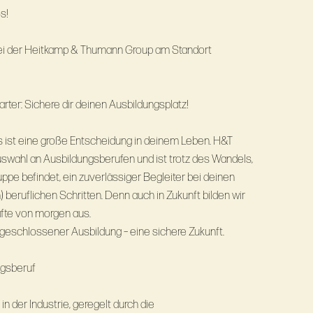
s!
 bei der Heitkamp & Thumann Group am Standort
rter: Sichere dir deinen Ausbildungsplatz!
s ist eine große Entscheidung in deinem Leben. H&T
uswahl an Ausbildungsberufen und ist trotz des Wandels,
pe befindet, ein zuverlässiger Begleiter bei deinen
 beruflichen Schritten. Denn auch in Zukunft bilden wir
fte von morgen aus.
bgeschlossener Ausbildung – eine sichere Zukunft.
ngsberuf
n der Industrie, geregelt durch die