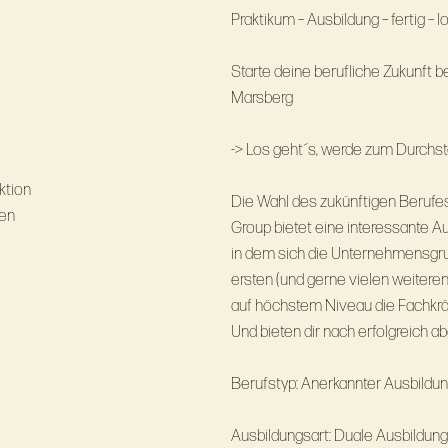
Praktikum – Ausbildung – fertig – lo
Starte deine berufliche Zukunft
Marsberg
-> Los geht´s, werde zum Durchsta
ktion
Die Wahl des zukünftigen Berufe
zen
Group bietet eine interessante A
in dem sich die Unternehmensgrup
ersten (und gerne vielen weiteren)
auf höchstem Niveau die Fachkrä
Und bieten dir nach erfolgreich a
Berufstyp: Anerkannter Ausbildu
Ausbildungsart: Duale Ausbildung i