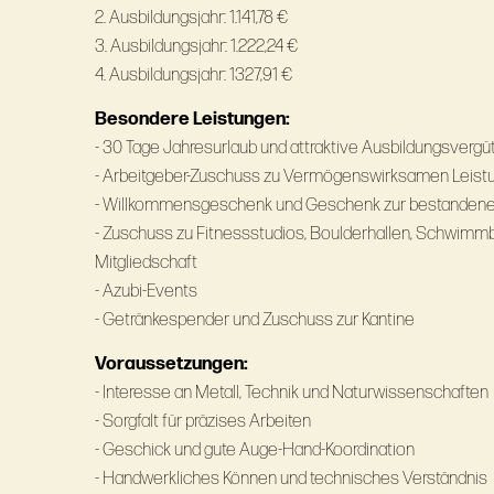
2. Ausbildungsjahr: 1.141,78 €
3. Ausbildungsjahr: 1.222,24 €
4. Ausbildungsjahr: 1327,91 €
Besondere Leistungen:
- 30 Tage Jahresurlaub und attraktive Ausbildungsvergü
- Arbeitgeber-Zuschuss zu Vermögenswirksamen Leist
- Willkommensgeschenk und Geschenk zur bestandene
- Zuschuss zu Fitnessstudios, Boulderhallen, Schwim
Mitgliedschaft
- Azubi-Events
- Getränkespender und Zuschuss zur Kantine
Voraussetzungen:
- Interesse an Metall, Technik und Naturwissenschaften
- Sorgfalt für präzises Arbeiten
- Geschick und gute Auge-Hand-Koordination
- Handwerkliches Können und technisches Verständnis