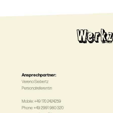
Werkz
Ansprechpartner:
Verena Siebertz
Personalreferentin
Mobile: +49 170 2424259
Phone: +49 2991 980-320