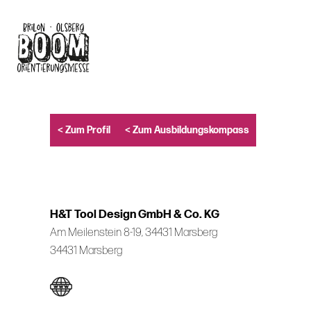
Skip
to
main
content
< Zum Profil
< Zum Ausbildungskompass
H&T Tool Design GmbH & Co. KG
Am Meilenstein 8-19, 34431 Marsberg
34431 Marsberg