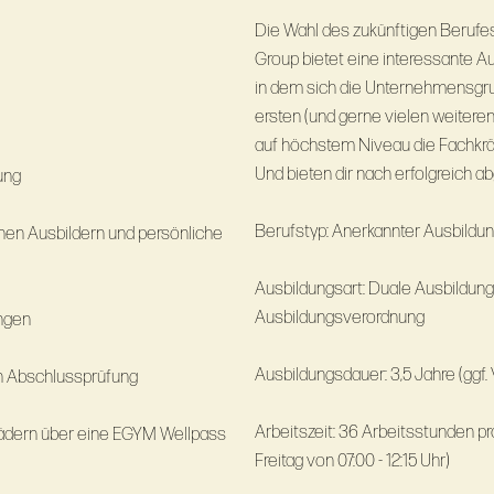
Die Wahl des zukünftigen Berufe
Group bietet eine interessante A
in dem sich die Unternehmensgrup
ersten (und gerne vielen weiteren)
auf höchstem Niveau die Fachkrä
Und bieten dir nach erfolgreich a
ung
Berufstyp: Anerkannter Ausbildu
enen Ausbildern und persönliche
Ausbildungsart: Duale Ausbildung i
Ausbildungsverordnung
ngen
Ausbildungsdauer: 3,5
 Abschlussprüfung
Arbeitszeit: 36 Arbeitsstunden pr
ädern über eine EGYM Wellpass
Freitag von 07:00 - 12:15 Uhr)