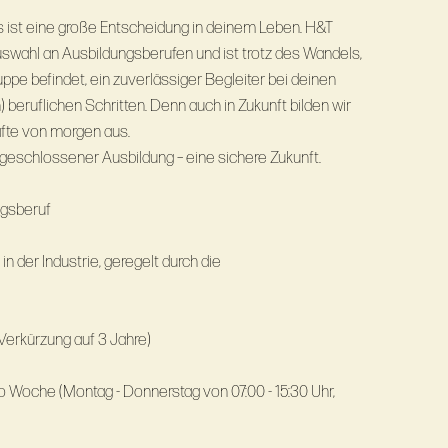
s ist eine große Entscheidung in deinem Leben. H&T
uswahl an Ausbildungsberufen und ist trotz des Wandels,
pe befindet, ein zuverlässiger Begleiter bei deinen
 beruflichen Schritten. Denn auch in Zukunft bilden wir
fte von morgen aus.
bgeschlossener Ausbildung – eine sichere Zukunft.
ngsberuf
n der Industrie, geregelt durch die
 Jahre (ggf. Verkürzung auf 3 Jahre)
o Woche (Montag - Donnerstag von 07:00 - 15:30 Uhr,