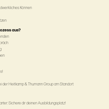
ndwerkliches Können
ätzen
rozess aus?
senden
spräch
g
nen
s!
 bei der Heitkamp & Thumann Group am Standort
rter: Sichere dir deinen Ausbildungsplatz!