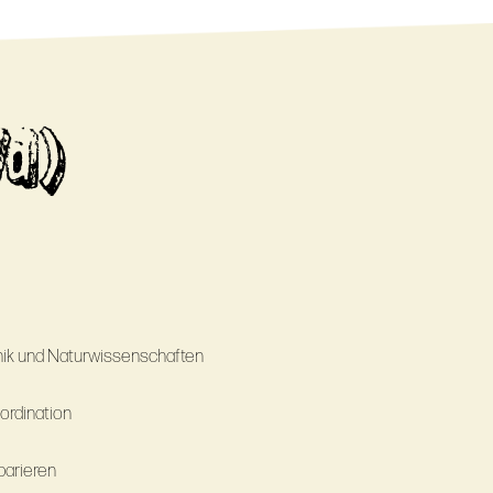
/d)
hnik und Naturwissenschaften
ordination
parieren