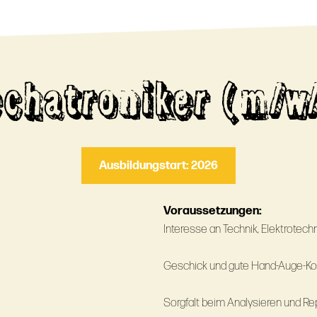
chatroniker (m/w
Ausbildungstart: 2026
Voraussetzungen:
Interesse an Technik, Elektrotec
Geschick und gute Hand-Auge-Ko
Sorgfalt beim Analysieren und Re