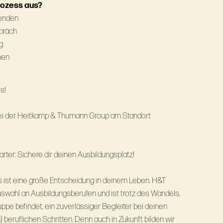
rozess aus?
senden
spräch
g
nen
s!
 bei der Heitkamp & Thumann Group am Standort
rter: Sichere dir deinen Ausbildungsplatz!
s ist eine große Entscheidung in deinem Leben. H&T
uswahl an Ausbildungsberufen und ist trotz des Wandels,
pe befindet, ein zuverlässiger Begleiter bei deinen
 beruflichen Schritten. Denn auch in Zukunft bilden wir