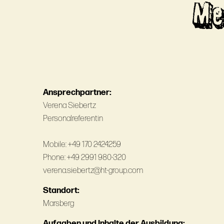
Me
Ansprechpartner:
Verena Siebertz
Personalreferentin
Mobile: +49 170 2424259
Phone: +49 2991 980-320
verena.siebertz@ht-group.com
Standort:
Marsberg
Aufgaben und Inhalte der Ausbildung: