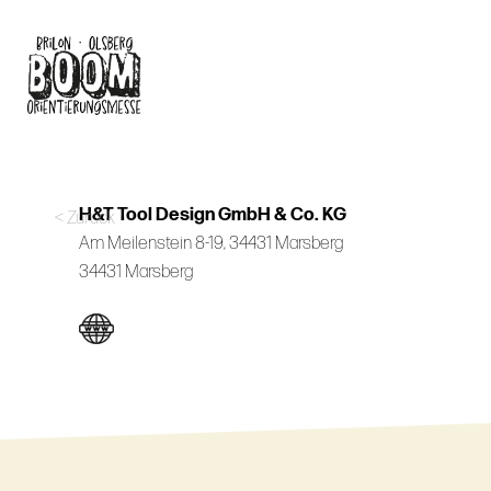
Skip
to
main
content
H&T Tool Design GmbH & Co. KG
< Zurück
Am Meilenstein 8-19, 34431 Marsberg
34431 Marsberg