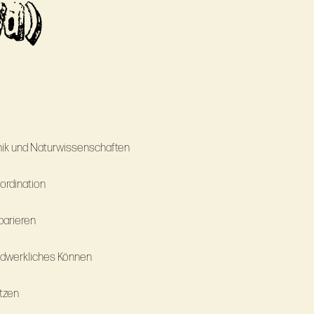
/d)
hnik und Naturwissenschaften
ordination
parieren
ndwerkliches Können
ätzen