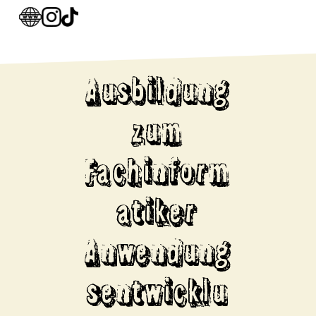
Ausbildung
zum
Fachinform
atiker
Anwendung
sentwicklu