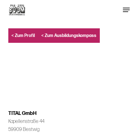
Skip
Menu
to
Close
main
Menu
content
< Zum Profil
< Zum Ausbildungskompass
TITAL GmbH
Kapellenstraße 44
59909 Bestwig