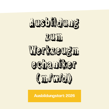
Ausbildung
zum
Werkzeugm
echaniker
(m/w/d)
Ausbildungstart: 2026