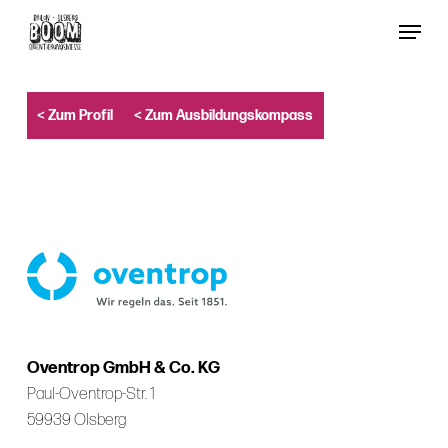
Skip
Menu
to
Close
main
Menu
content
< Zum Profil
< Zum Ausbildungskompass
Oventrop GmbH & Co. KG
Paul-Oventrop-Str. 1
59939 Olsberg