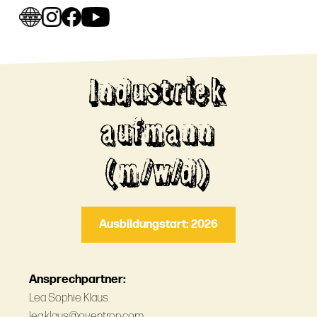
Industriek
aufmann
(m/w/d)
Ausbildungstart: 2026
Ansprechpartner:
Lea Sophie Klaus
lea.klaus@oventrop.com