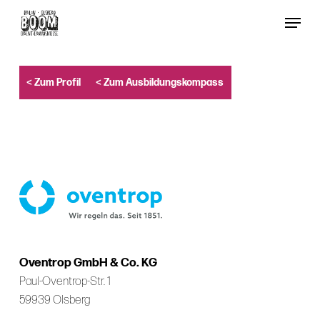
Skip
Menu
to
Close
main
Menu
content
< Zum Profil
< Zum Ausbildungskompass
Oventrop GmbH & Co. KG
Paul-Oventrop-Str. 1
59939 Olsberg