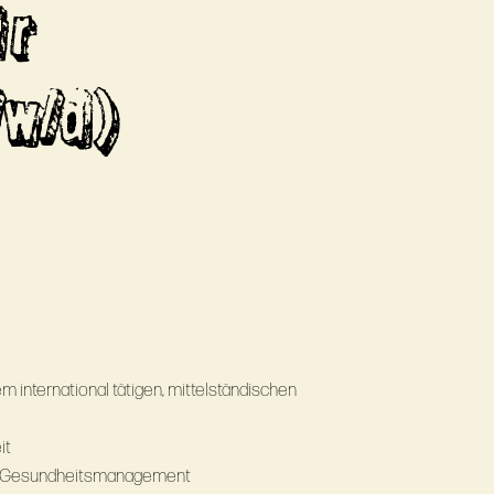
ür
/w/d)
nem international tätigen, mittelständischen
it
es Gesundheitsmanagement