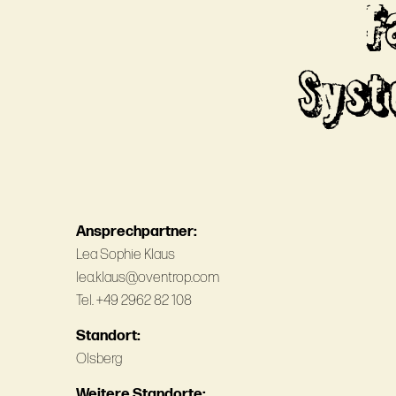
F
Syst
Ansprechpartner:
Lea Sophie Klaus
lea.klaus@oventrop.com
Tel. +49 2962 82 108
Standort:
Olsberg
Weitere Standorte: