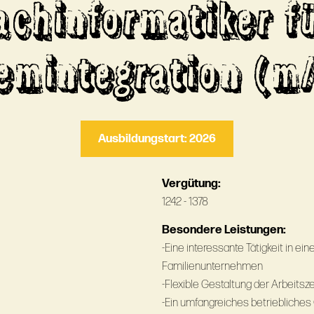
achinformatiker f
emintegration (m
Ausbildungstart: 2026
Vergütung:
1242 - 1378
Besondere Leistungen:
-Eine interessante Tätigkeit in ei
Familienunternehmen
-Flexible Gestaltung der Arbeitsze
-Ein umfangreiches betrieblich