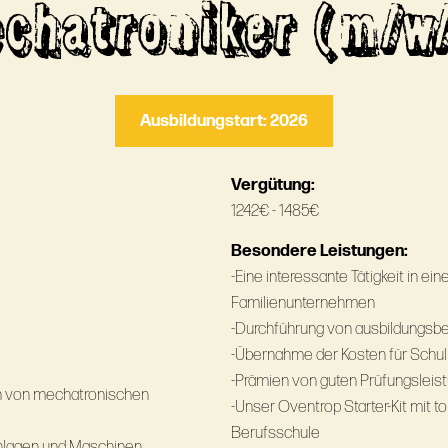
chatroniker (m/w
Ausbildungstart: 2026
Vergütung:
1242€ - 1485€
Besondere Leistungen:
-Eine interessante Tätigkeit in ein
Familienunternehmen
-Durchführung von ausbildungsb
-Übernahme der Kosten für Schul
-Prämien von guten Prüfungsleis
en von mechatronischen
-Unser Oventrop Starter-Kit mit t
Berufsschule
Anlagen und Maschinen