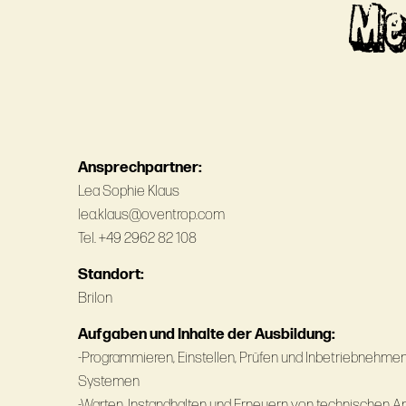
Me
Ansprechpartner:
Lea Sophie Klaus
lea.klaus@oventrop.com
Tel. +49 2962 82 108
Standort:
Brilon
Aufgaben und Inhalte der Ausbildung:
-Programmieren, Einstellen, Prüfen und Inbetriebnehm
Systemen
-Warten, Instandhalten und Erneuern von technischen 