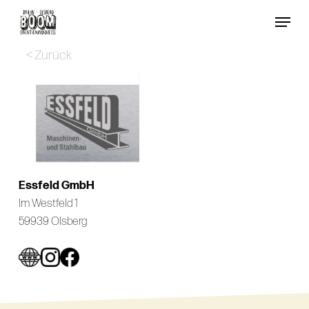
Skip
Menu
to
Close
main
< Zurück
Menu
content
Essfeld GmbH
Im Westfeld 1
59939 Olsberg