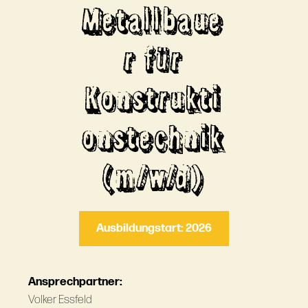
Metallbaue
r für
Konstrukti
onstechnik
(m/w/d)
Ausbildungstart: 2026
Ansprechpartner:
Volker Essfeld