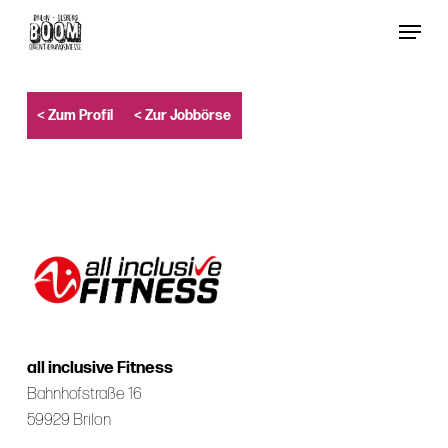
Skip
Menu
to
Close
main
Menu
content
< Zum Profil
< Zur Jobbörse
all inclusive Fitness
Bahnhofstraße 16
59929 Brilon