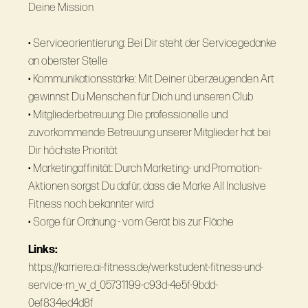
Deine Mission
• Serviceorientierung: Bei Dir steht der Servicegedanke
an oberster Stelle
• Kommunikationsstärke: Mit Deiner überzeugenden Art
gewinnst Du Menschen für Dich und unseren Club
• Mitgliederbetreuung: Die professionelle und
zuvorkommende Betreuung unserer Mitglieder hat bei
Dir höchste Priorität
• Marketingaffinität: Durch Marketing- und Promotion-
Aktionen sorgst Du dafür, dass die Marke All Inclusive
Fitness noch bekannter wird
• Sorge für Ordnung - vom Gerät bis zur Fläche
Links:
https://karriere.ai-fitness.de/werkstudent-fitness-und-
service-m_w_d_05731199-c93d-4e5f-9bdd-
0ef834ed4d8f