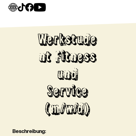
Werkstude
nt Fitness
und
Service
(m/w/d)
Beschreibung: