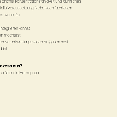
tändnis, Konzentrationsfähigkeit und räumliches
alls Voraussetzung. Neben den fachlichen
uns, wenn Du
integrieren kannst
ngen möchtest
en, verantwortungsvollen Aufgaben hast
 bist
rozess aus?
nline über die Homepage