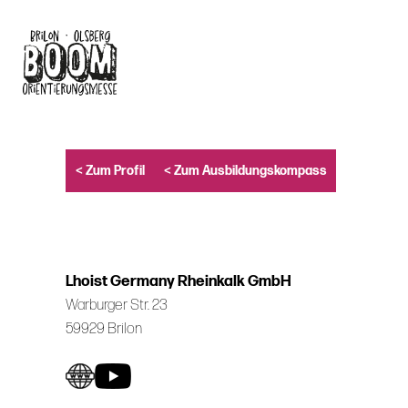
Skip
to
main
content
< Zum Profil
< Zum Ausbildungskompass
Lhoist Germany Rheinkalk GmbH
Warburger Str. 23
59929 Brilon