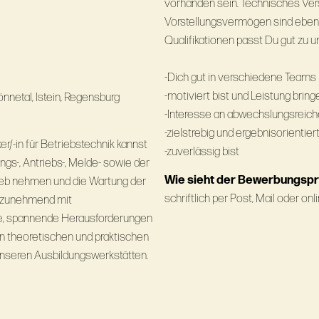
vorhanden sein. Technisches Vers
Vorstellungsvermögen sind ebenf
Qualifikationen passt Du gut zu 
-Dich gut in verschiedene Teams 
-motiviert bist und Leistung bri
nnetal, Istein, Regensburg
-Interesse an abwechslungsreich
-zielstrebig und ergebnisorientiert
r/-in für Betriebstechnik kannst
-zuverlässig bist
gs-, Antriebs-, Melde- sowie der
Wie sieht der Bewerbungsp
trieb nehmen und die Wartung der
schriftlich per Post, Mail oder o
m zunehmend mit
eue, spannende Herausforderungen
hen theoretischen und praktischen
unseren Ausbildungswerkstätten.