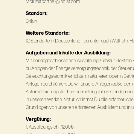
Mail: ralf.barthel@lhoist.com
Standort:
Brilon
Weitere Standorte:
12 Standorte in Deutschland – darunter auch Wülfrath, Hö
Aufgaben und Inhalte der Ausbildung:
Mit der abgeschlossenen Ausbildung zum/zur Elektronike
du Anlagen der Energieversorgungstechnik, der Steuerun
Beleuchtungstechnik errichten, installieren oder in Be
Anlagen durchführen. Da wir unsere Anlagen außerde
Automatisierungstechnik aufrüsten, gibt es ständig n
in unseren Werken. Natürlich lernst Du alle erforderlic
Grundlagen von unseren erfahrenen Ausbildern und in 
Vergütung:
1. Ausbildungsjahr: 1200€