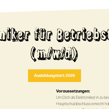
niker für Betrieb
(m/w/d)
Ausbildungstart: 2026
Voraussetzungen:
Um Dich als Elektroniker/-in zu b
Hauptschulabschluss erreicht hab