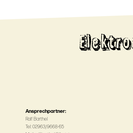
Elektro
Ansprechpartner:
Ralf Barthel
Tel: 02963/9668-65