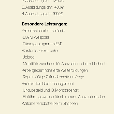
2. Ausbildungsjahr: 1300€
3. Ausbildungsjahr: 1400€
4. Ausbildungsjahr: 1550€
Besondere Leistungen:
-Arbeitssicherheitsprämie
-EGYM-Wellpass
-Fürsorgeprogramm EAP
-Kostenlose Getränke
-Jobrad
-Mobilitätszuschuss für Auszubildende im 1. Lehrjahr
-Arbeitgeberfinanzierte Weiterbildungen
-Regelmäßige Zufriedenheitsumfrage
-Prämiertes Ideenmanagement
-Urlaubsgeld und 13. Monatsgehalt
-Einführungswoche für alle neuen Auszubildenden
-Mitarbeiterrabatte beim Shoppen