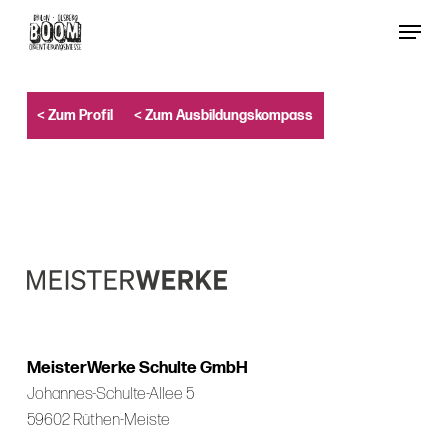
Skip
Menu
to
Close
main
Menu
content
< Zum Profil
< Zum Ausbildungskompass
MeisterWerke Schulte GmbH
Johannes-Schulte-Allee 5
59602 Rüthen-Meiste