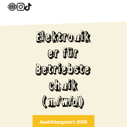
Elektronik
er für
Betriebste
chnik
(m/w/d)
Ausbildungstart: 2026